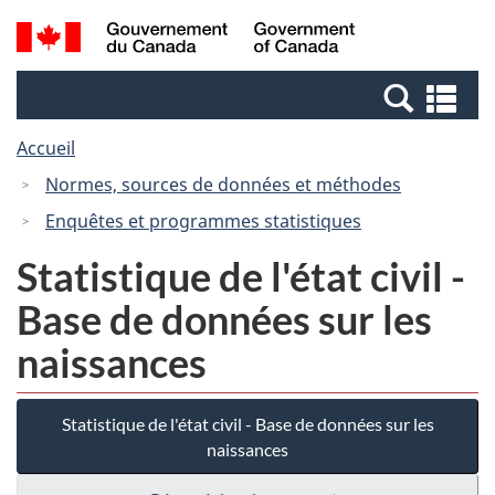
Passer
Passer
Recherche
/
au
à
et
Government
contenu
la
menus
of
Re
principal
version
Canada
et
HTML
Accueil
me
simplifiée
Normes, sources de données et méthodes
Enquêtes et programmes statistiques
Statistique de l'état civil -
Base de données sur les
naissances
Statistique de l'état civil - Base de données sur les
naissances