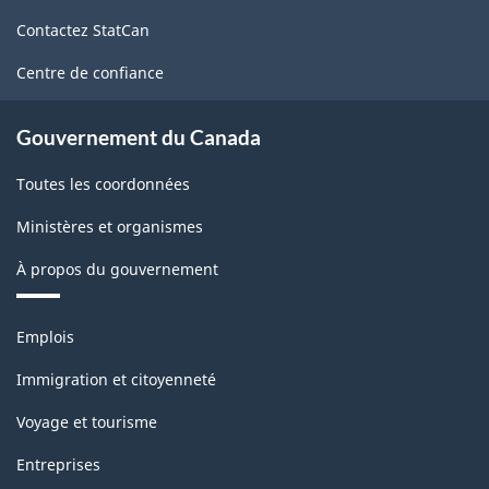
de
Contactez StatCan
ce
site
Centre de confiance
Gouvernement du Canada
Toutes les coordonnées
Ministères et organismes
À propos du gouvernement
Thèmes
Emplois
et
sujets
Immigration et citoyenneté
Voyage et tourisme
Entreprises