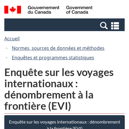
Passer
Passer
Recherche
/
au
à
et
Government
contenu
la
menus
of
Re
principal
version
Canada
et
HTML
Accueil
me
simplifiée
Normes, sources de données et méthodes
Enquêtes et programmes statistiques
Enquête sur les voyages
internationaux :
dénombrement à la
frontière (EVI)
Enquête sur les voyages internationaux : dénombrement
à la frontière (EVI)