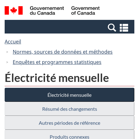
Passer
Passer
Recherche
/
au
à
et
Government
contenu
la
menus
of
Re
principal
version
Canada
et
HTML
Accueil
me
simplifiée
Normes, sources de données et méthodes
Enquêtes et programmes statistiques
Électricité mensuelle
Électricité mensuelle
Résumé des changements
Autres périodes de référence
Produits connexes