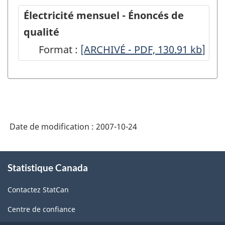
Électricité mensuel - Énoncés de
qualité
Format :
Électricité
[ARCHIVÉ - PDF, 130.91
kb
]
mensuel
-
Énoncés
de
Date de modification :
2007-10-24
qualité
-
À
ARCHIVÉ
Statistique Canada
propos
de
-
Contactez StatCan
ce
PDF,
site
Centre de confiance
130.91