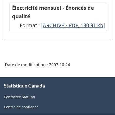
Électricité mensuel - Énoncés de
qualité
Format :
Électricité
[ARCHIVÉ - PDF, 130.91
kb
]
mensuel
-
Énoncés
de
Date de modification :
2007-10-24
qualité
-
À
ARCHIVÉ
Statistique Canada
propos
de
-
Contactez StatCan
ce
PDF,
site
Centre de confiance
130.91