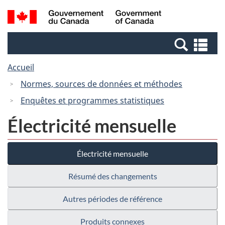
Passer
Passer
Recherche
/
au
à
et
Government
contenu
la
menus
of
Re
principal
version
Canada
et
HTML
Accueil
me
simplifiée
Normes, sources de données et méthodes
Enquêtes et programmes statistiques
Électricité mensuelle
Électricité mensuelle
Résumé des changements
Autres périodes de référence
Produits connexes