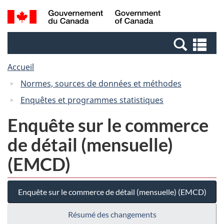
Passer
Passer
Recherche
/
au
à
et
Government
contenu
la
menus
of
Re
principal
version
Canada
et
HTML
Accueil
me
simplifiée
Normes, sources de données et méthodes
Enquêtes et programmes statistiques
Enquête sur le commerce
de détail (mensuelle)
(EMCD)
Enquête sur le commerce de détail (mensuelle) (EMCD)
Résumé des changements