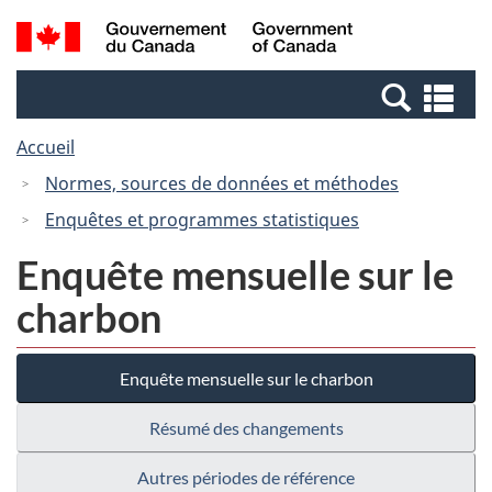
Passer
Passer
Recherche
/
au
à
et
Government
contenu
la
menus
of
Re
principal
version
Canada
et
HTML
Accueil
me
simplifiée
Normes, sources de données et méthodes
Enquêtes et programmes statistiques
Enquête mensuelle sur le
charbon
Enquête mensuelle sur le charbon
Résumé des changements
Autres périodes de référence