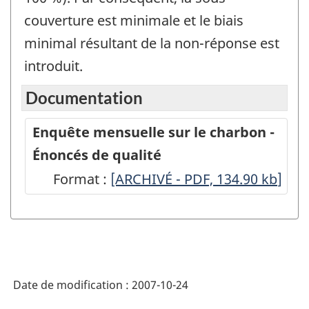
couverture est minimale et le biais
minimal résultant de la non-réponse est
introduit.
Documentation
Enquête mensuelle sur le charbon -
Énoncés de qualité
Format :
Enquête
[ARCHIVÉ - PDF, 134.90
kb
]
mensuelle
sur
le
charbon
Date de modification :
2007-10-24
-