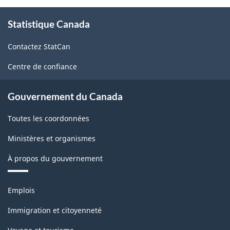
Énoncés
À
de
Statistique Canada
propos
de
qualité
Contactez StatCan
ce
-
site
Centre de confiance
ARCHIVÉ
-
Gouvernement du Canada
PDF,
Toutes les coordonnées
134.90
Ministères et organismes
À propos du gouvernement
Thèmes
Emplois
et
sujets
Immigration et citoyenneté