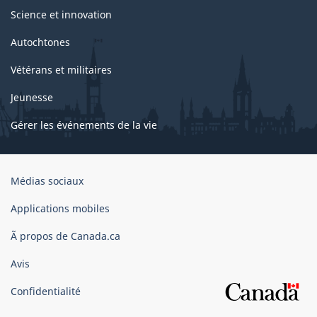
Science et innovation
Autochtones
Vétérans et militaires
Jeunesse
Gérer les événements de la vie
Organisation
Médias sociaux
du
gouvernement
Applications mobiles
du
Ã propos de Canada.ca
Canada
Avis
Confidentialité