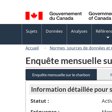
Sélection
de
la
langue
Menus
Sujets
Données
Analyses
Référen
des
sujets
Accueil
Normes, sources de données et
Enquête mensuelle su
Enquête mensuelle sur le charbon
Information détaillée pour
Statut :
Acti
Fréquence :
Men