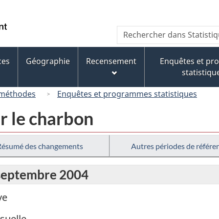
Passer
Passer
Passer
au
à
à
/
Recherche
Rechercher
contenu
« À
la
Government
dans
principal
propos
version
of
Statistique
de
HTML
ces
Géographie
Recensement
Enquêtes et p
Canada
Canada
ce
simplifiée
statistiqu
site »
 méthodes
Enquêtes et programmes statistiques
r le charbon
Résumé des changements
Autres périodes de référe
 septembre 2004
ve
suelle