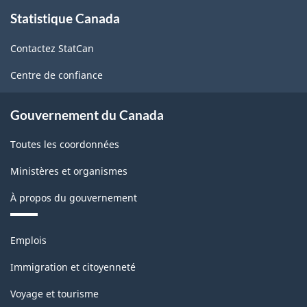
À
Statistique Canada
propos
de
Contactez StatCan
ce
site
Centre de confiance
Gouvernement du Canada
Toutes les coordonnées
Ministères et organismes
À propos du gouvernement
Thèmes
Emplois
et
sujets
Immigration et citoyenneté
Voyage et tourisme