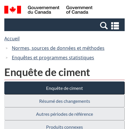
Passer
Passer
Recherche
/
au
à
et
Government
contenu
la
menus
of
Re
principal
version
Canada
et
HTML
Accueil
me
simplifiée
Normes, sources de données et méthodes
Enquêtes et programmes statistiques
Enquête de ciment
Enquête de ciment
Résumé des changements
Autres périodes de référence
Produits connexes