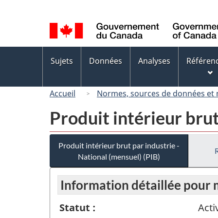
Sélection
de
la
langue
Menus
Sujets
Données
Analyses
Référen
des
sujets
Accueil
Normes, sources de données et
Produit intérieur brut
Produit intérieur brut par industrie -
National (mensuel) (PIB)
Information détaillée pour
Statut :
Acti