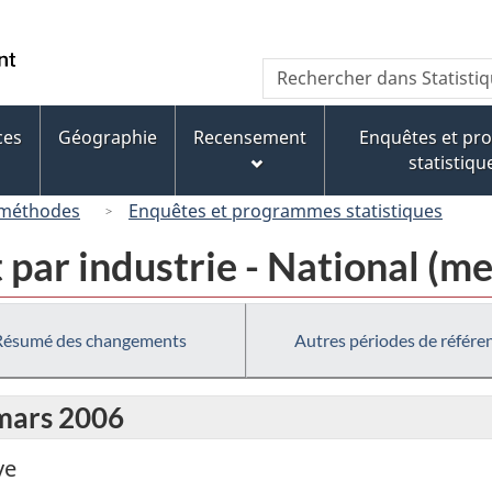
Passer
Passer
Passer
au
à
à
/
Recherche
Rechercher
contenu
« À
la
Government
dans
principal
propos
version
of
Statistique
de
HTML
ces
Géographie
Recensement
Enquêtes et p
Canada
Canada
ce
simplifiée
statistiqu
site »
 méthodes
Enquêtes et programmes statistiques
 par industrie - National (me
Résumé des changements
Autres périodes de référe
 mars 2006
ve