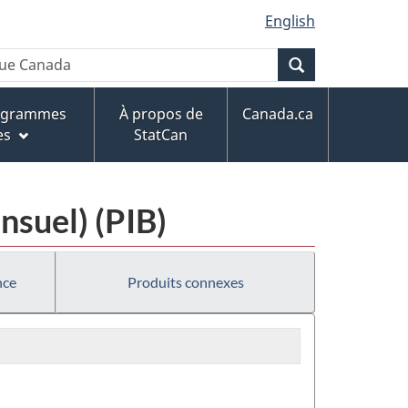
English
Recherche
rogrammes
À propos de
Canada.ca
es
StatCan
nsuel) (PIB)
nce
Produits connexes