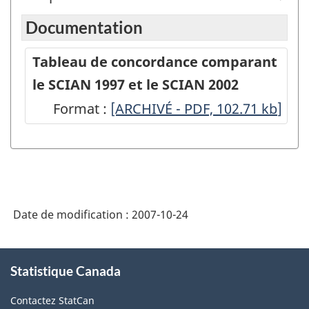
Documentation
Tableau de concordance comparant
le SCIAN 1997 et le SCIAN 2002
Format :
Tableau
[ARCHIVÉ - PDF, 102.71
kb
]
de
concordance
comparant
le
Date de modification :
2007-10-24
SCIAN
1997
À
et
Statistique Canada
propos
de
le
Contactez StatCan
ce