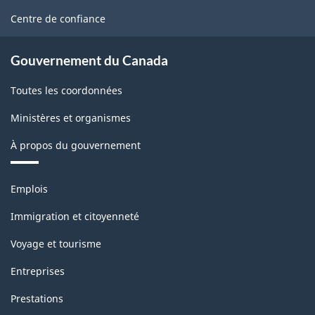
SCIAN
site
Centre de confiance
2002
-
Gouvernement du Canada
ARCHIVÉ
Toutes les coordonnées
-
PDF,
Ministères et organismes
102.71
À propos du gouvernement
Thèmes
Emplois
et
sujets
Immigration et citoyenneté
Voyage et tourisme
Entreprises
Prestations