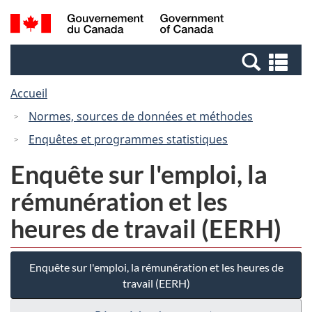
Passer
Passer
Recherche
/
au
à
et
Government
contenu
la
menus
of
Re
principal
version
Canada
et
HTML
Accueil
me
simplifiée
Normes, sources de données et méthodes
Enquêtes et programmes statistiques
Enquête sur l'emploi, la
rémunération et les
heures de travail (EERH)
Enquête sur l'emploi, la rémunération et les heures de
travail (EERH)