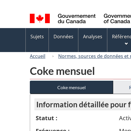
Sélection
de
la
langue
Menus
Sujets
Données
Analyses
Référen
des
sujets
Accueil
Normes, sources de données et
Coke mensuel
Coke mensuel
Information détaillée pour 
Statut :
Acti
Fréquence :
Men