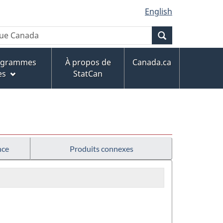
English
Recherche
rogrammes
À propos de
Canada.ca
es
StatCan
nce
Produits connexes