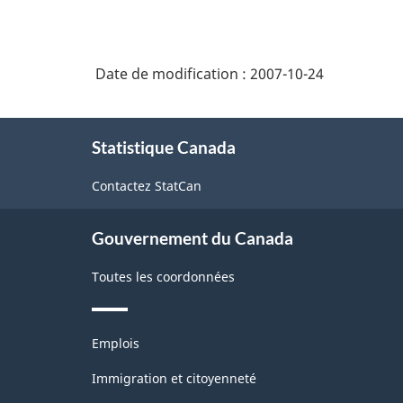
Énoncés
de
Date de modification :
2007-10-24
qualité
-
À
ARCHIVÉ
Statistique Canada
propos
de
-
Contactez StatCan
ce
PDF,
site
128.58
Gouvernement du Canada
Toutes les coordonnées
Thèmes
Emplois
et
sujets
Immigration et citoyenneté