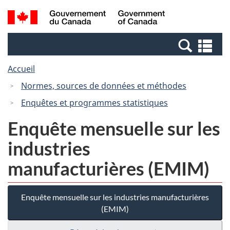
Passer
Passer
Recherche
/
au
à
et
Government
contenu
la
menus
of
Re
principal
version
Canada
et
HTML
Accueil
me
simplifiée
Normes, sources de données et méthodes
Enquêtes et programmes statistiques
Enquête mensuelle sur les
industries
manufacturières (EMIM)
Enquête mensuelle sur les industries manufacturières
(EMIM)