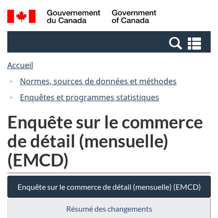
Passer
Passer
Recherche
/
au
à
et
Government
contenu
la
menus
of
Re
principal
version
Canada
et
HTML
Accueil
me
simplifiée
Normes, sources de données et méthodes
Enquêtes et programmes statistiques
Enquête sur le commerce
de détail (mensuelle)
(EMCD)
Enquête sur le commerce de détail (mensuelle) (EMCD)
Résumé des changements