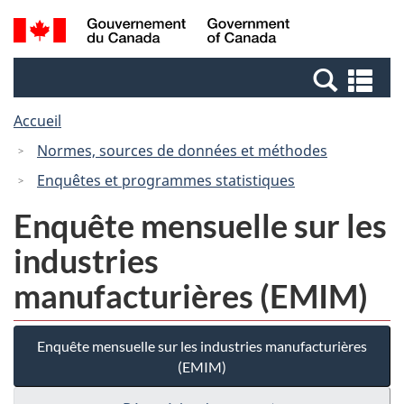
Passer
Passer
Recherche
/
au
à
et
Government
contenu
la
menus
of
Re
principal
version
Canada
et
HTML
Accueil
me
simplifiée
Normes, sources de données et méthodes
Enquêtes et programmes statistiques
Enquête mensuelle sur les
industries
manufacturières (EMIM)
Enquête mensuelle sur les industries manufacturières
(EMIM)