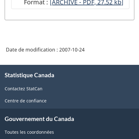
Format :
Enquête
[ARCHIVÉ - PDF, 27.52
kb
]
mensuelle
sur
les
industries
Date de modification :
2007-10-24
manufacturières
(EMIM)
À
-
Statistique Canada
propos
de
février
Contactez StatCan
ce
2002
site
Centre de confiance
-
Concepts
Gouvernement du Canada
et
Toutes les coordonnées
définitions