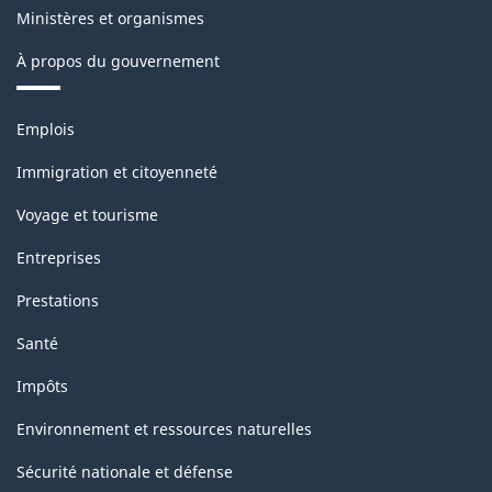
-
Ministères et organismes
ARCHIVÉ
À propos du gouvernement
-
Thèmes
PDF,
Emplois
et
27.52
sujets
Immigration et citoyenneté
Voyage et tourisme
Entreprises
Prestations
Santé
Impôts
Environnement et ressources naturelles
Sécurité nationale et défense