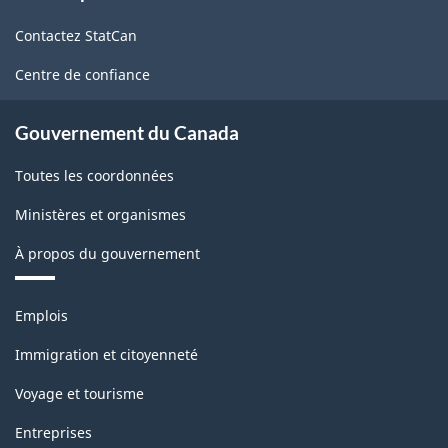
de
Contactez StatCan
ce
site
Centre de confiance
Gouvernement du Canada
Toutes les coordonnées
Ministères et organismes
À propos du gouvernement
Thèmes
Emplois
et
sujets
Immigration et citoyenneté
Voyage et tourisme
Entreprises