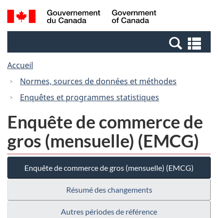
Passer
Passer
Recherche
/
au
à
et
Government
contenu
la
menus
of
Re
principal
version
Canada
et
HTML
Accueil
me
simplifiée
Normes, sources de données et méthodes
Enquêtes et programmes statistiques
Enquête de commerce de
gros (mensuelle) (EMCG)
Enquête de commerce de gros (mensuelle) (EMCG)
Résumé des changements
Autres périodes de référence