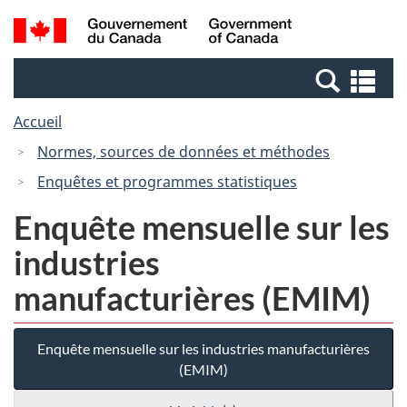
Passer
Passer
Recherche
/
au
à
et
Government
contenu
la
menus
of
Re
principal
version
Canada
et
HTML
Accueil
me
simplifiée
Normes, sources de données et méthodes
Enquêtes et programmes statistiques
Enquête mensuelle sur les
industries
manufacturières (EMIM)
Enquête mensuelle sur les industries manufacturières
(EMIM)