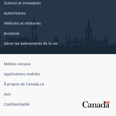
Science et innovation
Autochtones
Vétérans et militaires
Jeunesse
Gérer les événements de la vie
Organisation
Médias sociaux
du
gouvernement
Applications mobiles
du
Ã propos de Canada.ca
Canada
Avis
Confidentialité