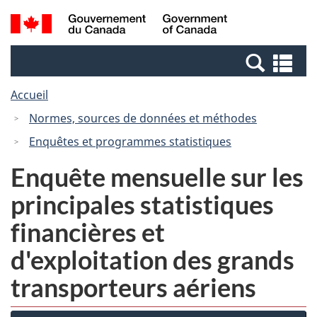
Passer
Passer
Recherche
/
au
à
et
Government
contenu
la
menus
of
Re
principal
version
Canada
et
HTML
Accueil
me
simplifiée
Normes, sources de données et méthodes
Enquêtes et programmes statistiques
Enquête mensuelle sur les
principales statistiques
financières et
d'exploitation des grands
transporteurs aériens