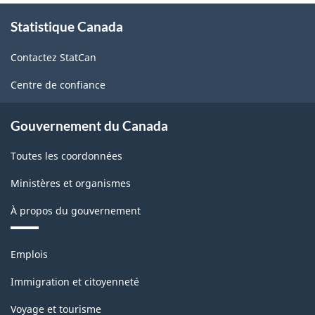
À
Statistique Canada
propos
de
Contactez StatCan
ce
site
Centre de confiance
Gouvernement du Canada
Toutes les coordonnées
Ministères et organismes
À propos du gouvernement
Thèmes
Emplois
et
sujets
Immigration et citoyenneté
Voyage et tourisme