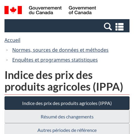
Passer
Passer
Recherche
/
au
à
et
Government
contenu
la
menus
of
Re
principal
version
Canada
et
HTML
Accueil
me
simplifiée
Normes, sources de données et méthodes
Enquêtes et programmes statistiques
Indice des prix des
produits agricoles (IPPA)
Indice des prix des produits agricoles (IPPA)
Résumé des changements
Autres périodes de référence