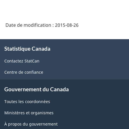
des
prix
Date de modification :
2015-08-26
des
produits
À
agricoles
Statistique Canada
propos
de
débutant
Contactez StatCan
ce
avec
site
Centre de confiance
les
données
Gouvernement du Canada
dont
Toutes les coordonnées
le
mois
Ministères et organismes
de
À propos du gouvernement