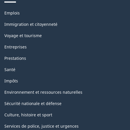
référence
Thèmes
est
Emplois
et
mars
sujets
Immigration et citoyenneté
2013
Voyage et tourisme
-
Entreprises
HTML
Prestations
Santé
Impôts
Environnement et ressources naturelles
Sécurité nationale et défense
Culture, histoire et sport
Services de police, justice et urgences