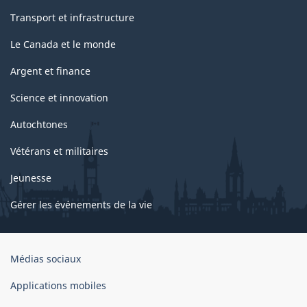
Transport et infrastructure
Le Canada et le monde
Argent et finance
Science et innovation
Autochtones
Vétérans et militaires
Jeunesse
Gérer les événements de la vie
Organisation
Médias sociaux
du
gouvernement
Applications mobiles
du