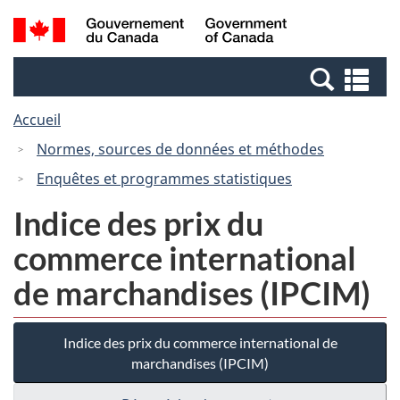
Passer
Passer
Recherche
/
au
à
et
Government
contenu
la
menus
of
Re
principal
version
Canada
et
HTML
Accueil
me
simplifiée
Normes, sources de données et méthodes
Enquêtes et programmes statistiques
Indice des prix du
commerce international
de marchandises (IPCIM)
Indice des prix du commerce international de
marchandises (IPCIM)