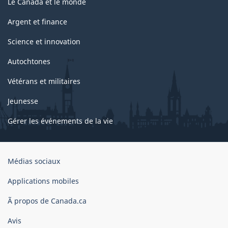
Le Canada et le monde
Argent et finance
Science et innovation
Autochtones
Vétérans et militaires
Jeunesse
Gérer les événements de la vie
Organisation
Médias sociaux
du
gouvernement
Applications mobiles
du
Ã propos de Canada.ca
Canada
Avis