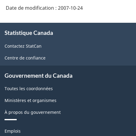
Date de modification :
2007-10-24
À
Statistique Canada
propos
de
Contactez StatCan
ce
site
Centre de confiance
Gouvernement du Canada
Toutes les coordonnées
Ministères et organismes
À propos du gouvernement
Thèmes
Emplois
et