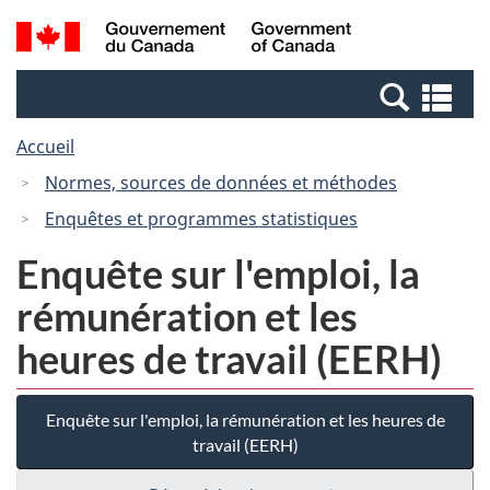
Passer
Passer
Recherche
/
au
à
et
Government
contenu
la
menus
of
Re
principal
version
Canada
et
HTML
Accueil
me
simplifiée
Normes, sources de données et méthodes
Enquêtes et programmes statistiques
Enquête sur l'emploi, la
rémunération et les
heures de travail (EERH)
Enquête sur l'emploi, la rémunération et les heures de
travail (EERH)