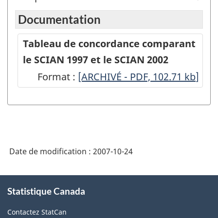
Documentation
Tableau de concordance comparant
le SCIAN 1997 et le SCIAN 2002
Format :
Tableau
[ARCHIVÉ - PDF, 102.71
kb
]
de
concordance
comparant
le
Date de modification :
2007-10-24
SCIAN
1997
À
et
Statistique Canada
propos
de
le
Contactez StatCan
ce