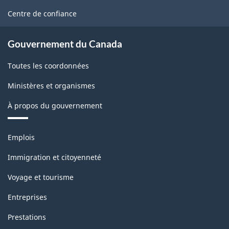
SCIAN
site
Centre de confiance
2002
-
Gouvernement du Canada
ARCHIVÉ
Toutes les coordonnées
-
PDF,
Ministères et organismes
102.71
À propos du gouvernement
Thèmes
Emplois
et
sujets
Immigration et citoyenneté
Voyage et tourisme
Entreprises
Prestations