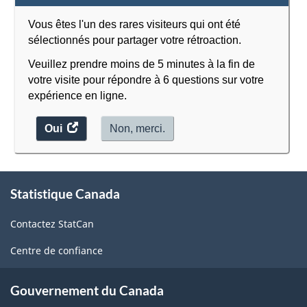
Vous êtes l'un des rares visiteurs qui ont été
sélectionnés pour partager votre rétroaction.
Veuillez prendre moins de 5 minutes à la fin de
votre visite pour répondre à 6 questions sur votre
expérience en ligne.
Oui
accéder
Non, merci.
au
sondage.
À
Statistique Canada
propos
de
Contactez StatCan
ce
site
Centre de confiance
Gouvernement du Canada