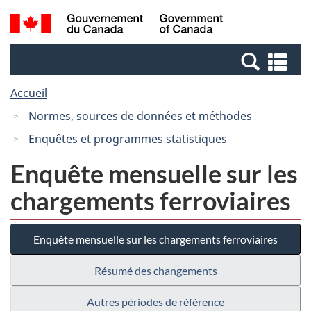
Passer
Passer
Passer
Recherche
/
au
au
à
et
Government
Gestionnaire
contenu
la
menus
of
Re
des
principal
version
Canada
et
Invitations
HTML
Accueil
me
simplifiée
Normes, sources de données et méthodes
Enquêtes et programmes statistiques
Enquête mensuelle sur les
chargements ferroviaires
Enquête mensuelle sur les chargements ferroviaires
Résumé des changements
Autres périodes de référence