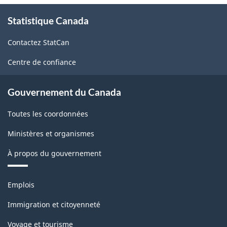
À
Statistique Canada
propos
de
Contactez StatCan
ce
site
Centre de confiance
Gouvernement du Canada
Toutes les coordonnées
Ministères et organismes
À propos du gouvernement
Thèmes
Emplois
et
sujets
Immigration et citoyenneté
Voyage et tourisme