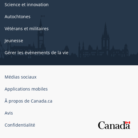
Science et innovation
Autochtones
Vétérans et militaires
Jeunesse
Gérer les événements de la vie
Organisation
Médias sociaux
du
gouvernement
Applications mobiles
du
Ã propos de Canada.ca
Canada
Avis
Confidentialité