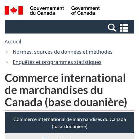
Passer
Passer
Recherche
/
au
à
et
Government
contenu
la
menus
of
Re
principal
version
Canada
et
HTML
Accueil
me
simplifiée
Normes, sources de données et méthodes
Enquêtes et programmes statistiques
Commerce international
de marchandises du
Canada (base douanière)
Commerce international de marchandises du Canada
(base douanière)