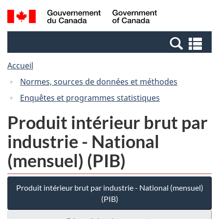
Passer
Passer
Recherche
/
au
à
et
Government
contenu
la
menus
of
Re
principal
version
Canada
et
HTML
Accueil
me
simplifiée
Normes, sources de données et méthodes
Enquêtes et programmes statistiques
Produit intérieur brut par
industrie - National
(mensuel) (PIB)
Produit intérieur brut par industrie - National (mensuel)
(PIB)