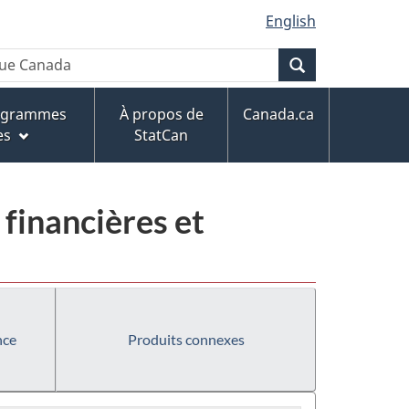
English
Recherche
rogrammes
À propos de
Canada.ca
es
StatCan
 financières et
nce
Produits connexes