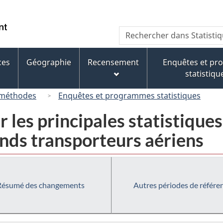
Passer
Passer
Passer
au
à
à
/
Recherche
Rechercher
contenu
« À
la
Government
dans
principal
propos
version
of
Statistique
de
HTML
ces
Géographie
Recensement
Enquêtes et p
Canada
Canada
ce
simplifiée
statistiqu
site »
 méthodes
Enquêtes et programmes statistiques
les principales statistiques
ands transporteurs aériens
Résumé des changements
Autres périodes de référe