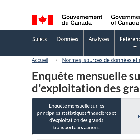
Sélection
de
la
langue
Menus
Sujets
Données
Analyses
Référen
des
sujets
Accueil
Normes, sources de données et
Enquête mensuelle sur 
d'exploitation des gr
Enquête mensuelle sur les
principales statistiques financières et
d'exploitation des grands
transporteurs aériens