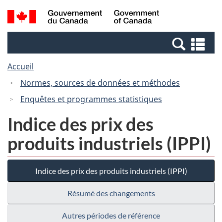
Passer
Passer
Recherche
/
au
à
et
Government
contenu
la
menus
of
Re
principal
version
Canada
et
HTML
Accueil
me
simplifiée
Normes, sources de données et méthodes
Enquêtes et programmes statistiques
Indice des prix des
produits industriels (IPPI)
Indice des prix des produits industriels (IPPI)
Résumé des changements
Autres périodes de référence