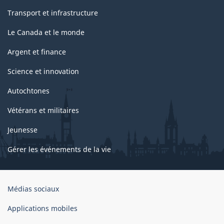
Transport et infrastructure
Le Canada et le monde
Argent et finance
Science et innovation
Autochtones
Vétérans et militaires
Jeunesse
Gérer les événements de la vie
Organisation
Médias sociaux
du
gouvernement
Applications mobiles
du