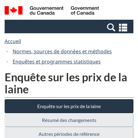
Passer
Passer
Recherche
/
au
à
et
Government
contenu
la
menus
of
Re
principal
version
Canada
et
HTML
Accueil
me
simplifiée
Normes, sources de données et méthodes
Enquêtes et programmes statistiques
Enquête sur les prix de la
laine
Enquête sur les prix de la laine
Résumé des changements
Autres périodes de référence