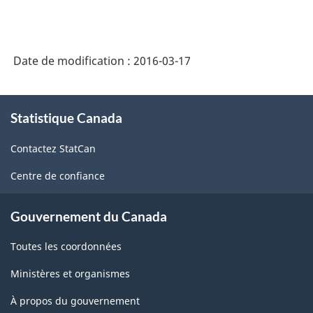
Date de modification :
2016-03-17
À
Statistique Canada
propos
de
Contactez StatCan
ce
site
Centre de confiance
Gouvernement du Canada
Toutes les coordonnées
Ministères et organismes
À propos du gouvernement