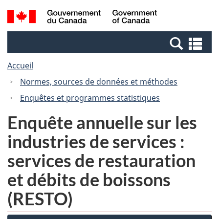
Passer
Passer
Recherche
/
au
à
et
Government
contenu
la
menus
of
Re
principal
version
Canada
et
HTML
Accueil
me
simplifiée
Normes, sources de données et méthodes
Enquêtes et programmes statistiques
Enquête annuelle sur les
industries de services :
services de restauration
et débits de boissons
(RESTO)