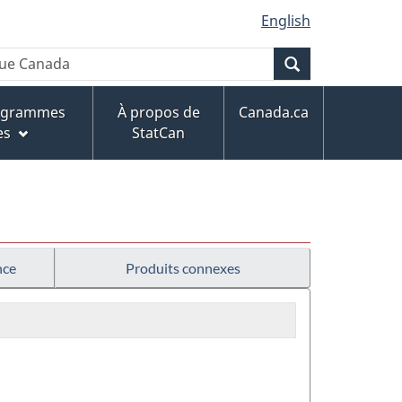
English
Recherche
rogrammes
À propos de
Canada.ca
es
StatCan
nce
Produits connexes