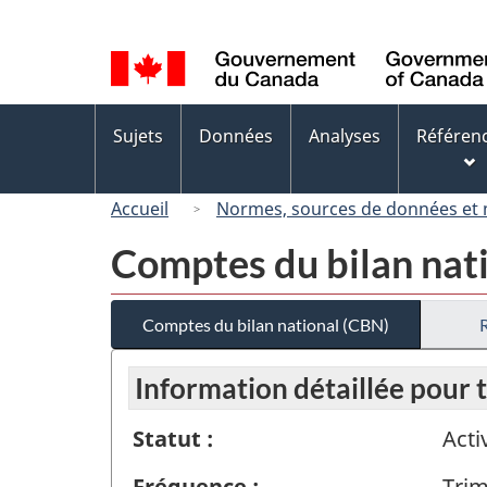
Sélection
de
la
langue
Menus
Sujets
Données
Analyses
Référen
des
sujets
Accueil
Normes, sources de données et
Comptes du bilan nat
Comptes du bilan national (CBN)
Information détaillée pour 
Statut :
Acti
Fréquence :
Trim