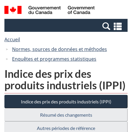
Passer
Passer
Recherche
/
au
à
et
Government
contenu
la
menus
of
Re
principal
version
Canada
et
HTML
Accueil
me
simplifiée
Normes, sources de données et méthodes
Enquêtes et programmes statistiques
Indice des prix des
produits industriels (IPPI)
Indice des prix des produits industriels (IPPI)
Résumé des changements
Autres périodes de référence