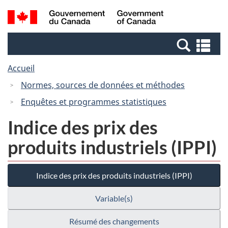
Passer
Passer
Recherche
/
au
à
et
Government
contenu
la
menus
of
Re
principal
version
Canada
et
HTML
Accueil
me
simplifiée
Normes, sources de données et méthodes
Enquêtes et programmes statistiques
Indice des prix des
produits industriels (IPPI)
Indice des prix des produits industriels (IPPI)
Variable(s)
Résumé des changements