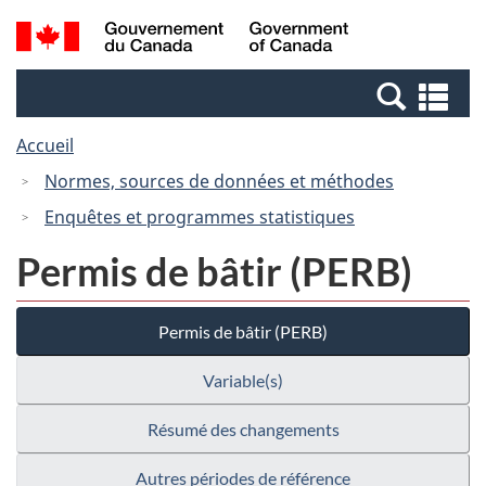
Passer
Passer
Recherche
/
au
à
et
Government
contenu
la
menus
of
Re
principal
version
Canada
et
HTML
Accueil
me
simplifiée
Normes, sources de données et méthodes
Enquêtes et programmes statistiques
Permis de bâtir (PERB)
Permis de bâtir (PERB)
Variable(s)
Résumé des changements
Autres périodes de référence