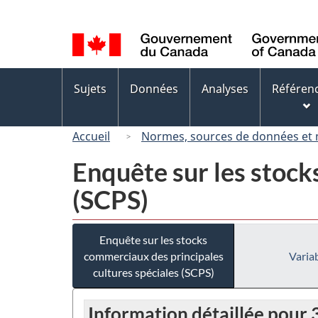
Sélection
de
la
langue
Menus
Sujets
Données
Analyses
Référen
des
sujets
Accueil
Normes, sources de données et
Enquête sur les stock
(SCPS)
Enquête sur les stocks
commerciaux des principales
Variab
cultures spéciales (SCPS)
Information détaillée pour