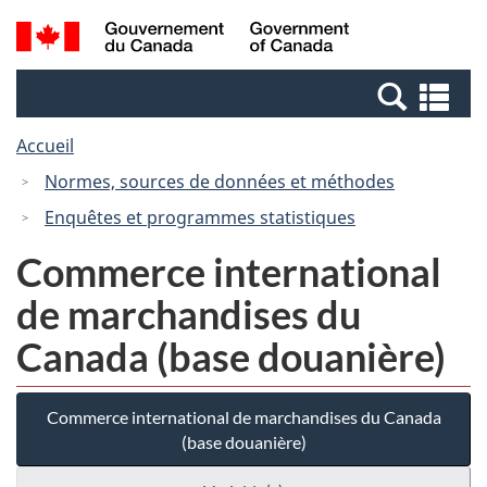
Passer
Passer
Recherche
/
au
à
et
Government
contenu
la
menus
of
Re
principal
version
Canada
et
HTML
Accueil
me
simplifiée
Normes, sources de données et méthodes
Enquêtes et programmes statistiques
Commerce international
de marchandises du
Canada (base douanière)
Commerce international de marchandises du Canada
(base douanière)