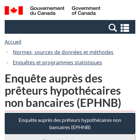
Passer
Passer
Recherche
/
au
à
et
Government
contenu
la
menus
of
Re
principal
version
Canada
et
HTML
Accueil
me
simplifiée
Normes, sources de données et méthodes
Enquêtes et programmes statistiques
Enquête auprès des
prêteurs hypothécaires
non bancaires (EPHNB)
Enquête auprès des prêteurs hypothécaires non
bancaires (EPHNB)