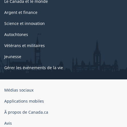
Le Canada et le monde
Argent et finance
Science et innovation
Autochtones
Vétérans et militaires
Jeunesse
Gérer les événements de la vie
Organisation
Médias sociaux
du
gouvernement
Applications mobiles
du
Ã propos de Canada.ca
Canada
Avis