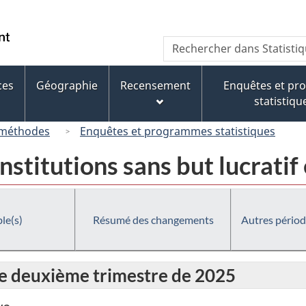
Passer
Passer
Passer
au
à
à
/
Recherche
Rechercher
contenu
« À
la
Government
dans
principal
propos
version
of
Statistique
de
HTML
ces
Géographie
Recensement
Enquêtes et p
Canada
Canada
ce
simplifiée
statistiqu
site »
 méthodes
Enquêtes et programmes statistiques
nstitutions sans but lucratif
le(s)
Résumé des changements
Autres périod
le deuxième trimestre de 2025