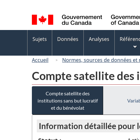
Sélection
de
la
langue
Menus
Sujets
Données
Analyses
Référen
des
sujets
Accueil
Normes, sources de données et
Compte satellite des i
Compte satellite des
institutions sans but lucratif
Variab
et du bénévolat
Information détaillée pour 