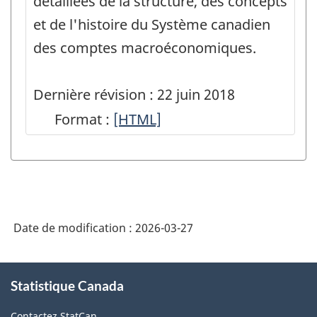
détaillées de la structure, des concepts
et de l'histoire du Système canadien
des comptes macroéconomiques.
Dernière révision : 22 juin 2018
Format :
Guide
[HTML]
de
l'utilisateur
:
Système
Date de modification :
2026-03-27
canadien
des
À
comptes
Statistique Canada
propos
de
macroéconomiques
Contactez StatCan