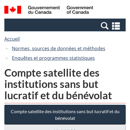
Passer
Passer
Recherche
/
au
à
et
Government
contenu
la
menus
of
Re
principal
version
Canada
et
HTML
Accueil
me
simplifiée
Normes, sources de données et méthodes
Enquêtes et programmes statistiques
Compte satellite des
institutions sans but
lucratif et du bénévolat
Compte satellite des institutions sans but lucratif et du
bénévolat