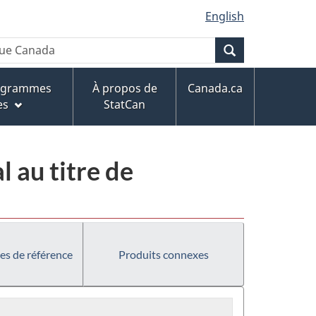
English
Recherche
rogrammes
À propos de
Canada.ca
es
StatCan
 au titre de
es de référence
Produits connexes