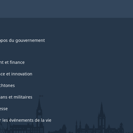
opos du gouvernement
nt et finance
nce et innovation
chtones
ans et militaires
esse
r les événements de la vie