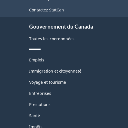
de
Contactez StatCan
ce
site
Gouvernement du Canada
Toutes les coordonnées
Thèmes
Emplois
et
sujets
Immigration et citoyenneté
Voyage et tourisme
Entreprises
Prestations
Santé
Impôts