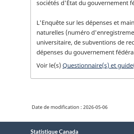
sociétés d'État du gouvernement f
L'Enquête sur les dépenses et main 
naturelles (numéro d'enregistremen
universitaire, de subventions de re
dépenses du gouvernement fédéral 
Voir le(s)
Questionnaire(s) et guide
Date de modification :
2026-05-06
À
Statistique Canada
propos