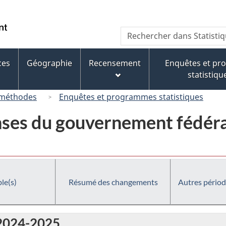
Passer
Passer
Passer
au
à
à
/
Recherche
Rechercher
contenu
« À
la
Government
dans
principal
propos
version
of
Statistique
de
HTML
ces
Géographie
Recensement
Enquêtes et p
Canada
Canada
ce
simplifiée
statistiqu
site »
 méthodes
Enquêtes et programmes statistiques
ses du gouvernement fédéral
le(s)
Résumé des changements
Autres périod
 2024-2025