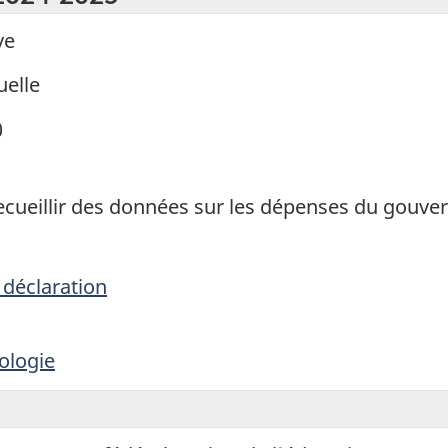
ve
elle
0
 recueillir des données sur les dépenses du gouv
 déclaration
ologie