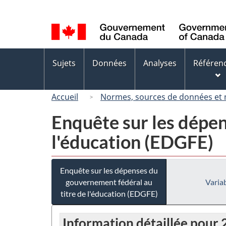
Sélection
de
la
langue
Menus
Sujets
Données
Analyses
Référen
des
sujets
Accueil
Normes, sources de données et
Enquête sur les dépen
l'éducation (EDGFE)
Enquête sur les dépenses du
gouvernement fédéral au
Variab
titre de l'éducation (EDGFE)
Information détaillée pour