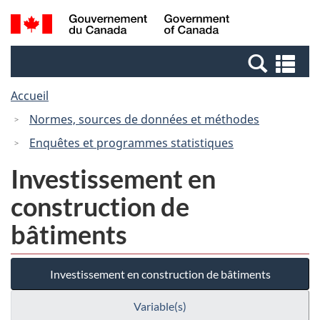
Passer
Passer
Recherche
/
au
à
et
Government
contenu
la
menus
of
Re
principal
version
Canada
et
HTML
Accueil
me
simplifiée
Normes, sources de données et méthodes
Enquêtes et programmes statistiques
Investissement en
construction de
bâtiments
Investissement en construction de bâtiments
Variable(s)