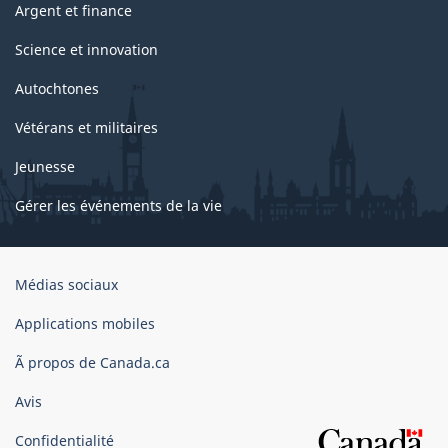
Argent et finance
Science et innovation
Autochtones
Vétérans et militaires
Jeunesse
Gérer les événements de la vie
Organisation
Médias sociaux
du
gouvernement
Applications mobiles
du
Ã propos de Canada.ca
Canada
Avis
Confidentialité