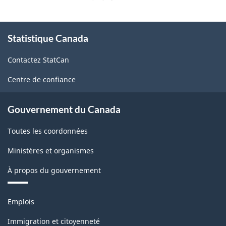
À
Statistique Canada
propos
de
Contactez StatCan
ce
site
Centre de confiance
Gouvernement du Canada
Toutes les coordonnées
Ministères et organismes
À propos du gouvernement
Thèmes
Emplois
et
sujets
Immigration et citoyenneté