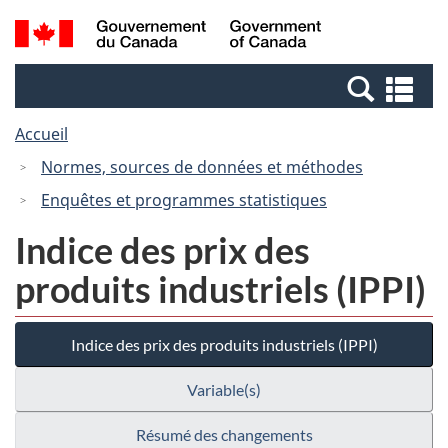
Passer
Passer
Recherche
/
au
à
et
Government
contenu
la
menus
of
Re
principal
version
Canada
et
HTML
Accueil
me
simplifiée
Normes, sources de données et méthodes
Enquêtes et programmes statistiques
Indice des prix des
produits industriels (IPPI)
Indice des prix des produits industriels (IPPI)
Variable(s)
Résumé des changements