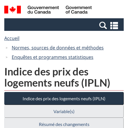
Passer
Passer
Recherche
/
au
à
et
Government
contenu
la
menus
of
Re
principal
version
Canada
et
HTML
Accueil
me
simplifiée
Normes, sources de données et méthodes
Enquêtes et programmes statistiques
Indice des prix des
logements neufs (IPLN)
Indice des prix des logements neufs (IPLN)
Variable(s)
Résumé des changements