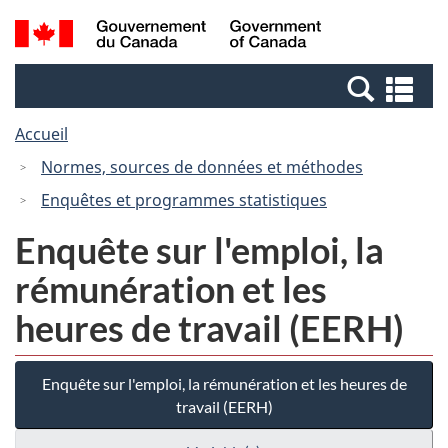
Passer
Passer
Recherche
/
au
à
et
Government
contenu
la
menus
of
Re
principal
version
Canada
et
HTML
Accueil
me
simplifiée
Normes, sources de données et méthodes
Enquêtes et programmes statistiques
Enquête sur l'emploi, la
rémunération et les
heures de travail (EERH)
Enquête sur l'emploi, la rémunération et les heures de
travail (EERH)