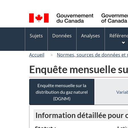
Sélection
de
la
langue
Menus
Sujets
Données
Analyses
Référen
des
sujets
Accueil
Normes, sources de données et
Enquête mensuelle sur
Enquête mensuelle sur la
distribution du gaz naturel
Variab
(DGNM)
Information détaillée pour