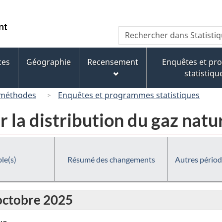
Passer
Passer
Passer
au
à
à
/
Recherche
Rechercher
contenu
« À
la
Government
dans
principal
propos
version
of
Statistique
de
HTML
ces
Géographie
Recensement
Enquêtes et p
Canada
Canada
ce
simplifiée
statistiqu
site »
 méthodes
Enquêtes et programmes statistiques
 la distribution du gaz nat
le(s)
Résumé des changements
Autres périod
 octobre 2025