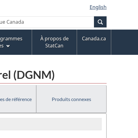
English
Recherche
rogrammes
À propos de
Canada.ca
es
StatCan
urel (DGNM)
es de référence
Produits connexes