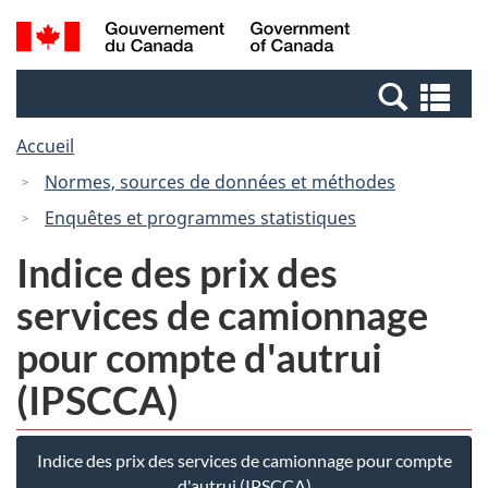
Passer
Passer
Recherche
/
au
à
et
Government
contenu
la
menus
of
Re
principal
version
Canada
et
HTML
Accueil
me
simplifiée
Normes, sources de données et méthodes
Enquêtes et programmes statistiques
Indice des prix des
services de camionnage
pour compte d'autrui
(IPSCCA)
Indice des prix des services de camionnage pour compte
d'autrui (IPSCCA)