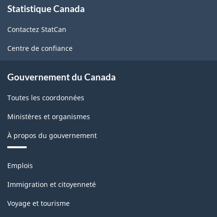
Statistique Canada
propos
de
Contactez StatCan
ce
site
Centre de confiance
Gouvernement du Canada
Toutes les coordonnées
Ministères et organismes
À propos du gouvernement
Thèmes
Emplois
et
sujets
Immigration et citoyenneté
Voyage et tourisme