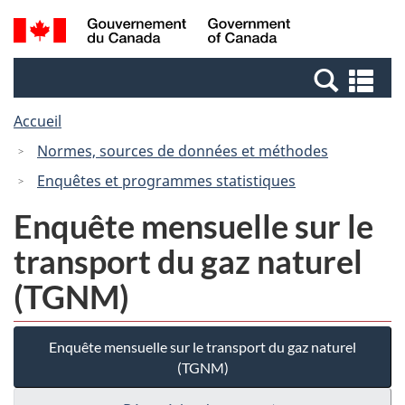
Passer
Passer
Recherche
/
au
à
et
Government
contenu
la
menus
of
Re
principal
version
Canada
et
HTML
Accueil
me
simplifiée
Normes, sources de données et méthodes
Enquêtes et programmes statistiques
Enquête mensuelle sur le
transport du gaz naturel
(TGNM)
Enquête mensuelle sur le transport du gaz naturel
(TGNM)