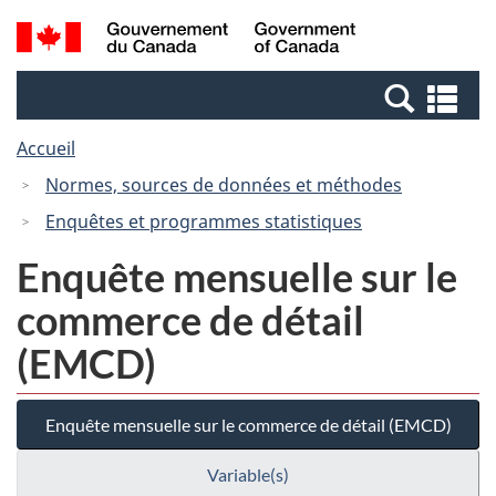
Passer
Passer
Recherche
/
au
à
et
Government
contenu
la
menus
of
Re
principal
version
Canada
et
HTML
Accueil
me
simplifiée
Normes, sources de données et méthodes
Enquêtes et programmes statistiques
Enquête mensuelle sur le
commerce de détail
(EMCD)
Enquête mensuelle sur le commerce de détail (EMCD)
Variable(s)