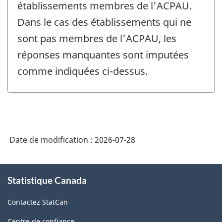
établissements membres de l'ACPAU.
Dans le cas des établissements qui ne
sont pas membres de l'ACPAU, les
réponses manquantes sont imputées
comme indiquées ci-dessus.
Date de modification :
2026-07-28
À
Statistique Canada
propos
de
Contactez StatCan
ce
site
Centre de confiance