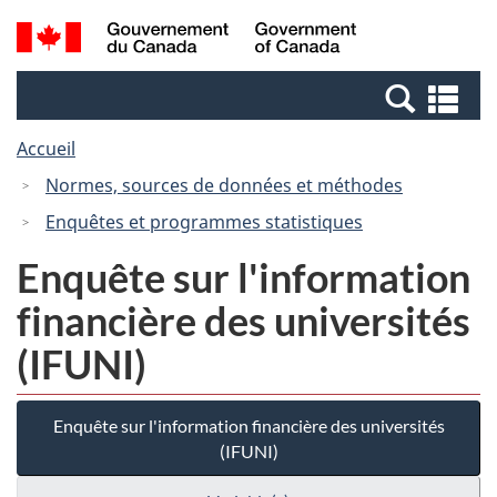
Passer
Passer
Recherche
/
au
à
et
Government
contenu
la
menus
of
Re
principal
version
Canada
et
HTML
Accueil
me
simplifiée
Normes, sources de données et méthodes
Enquêtes et programmes statistiques
Enquête sur l'information
financière des universités
(IFUNI)
Enquête sur l'information financière des universités
(IFUNI)