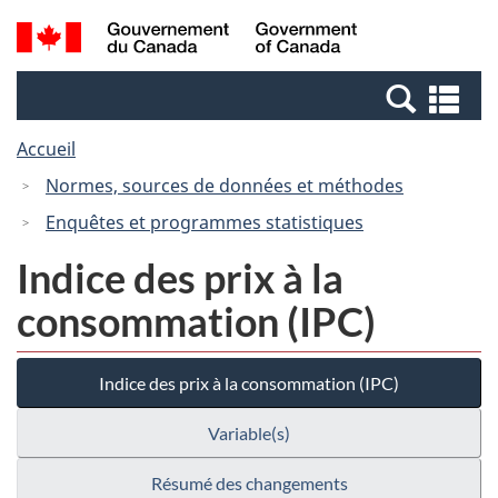
Passer
Passer
Recherche
/
au
à
et
Government
contenu
la
menus
of
Re
principal
version
Canada
et
HTML
Accueil
me
simplifiée
Normes, sources de données et méthodes
Enquêtes et programmes statistiques
Indice des prix à la
consommation (IPC)
Indice des prix à la consommation (IPC)
Variable(s)
Résumé des changements