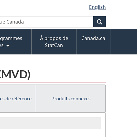
English
Recherche
rogrammes
À propos de
Canada.ca
es
StatCan
(EMVD)
es de référence
Produits connexes