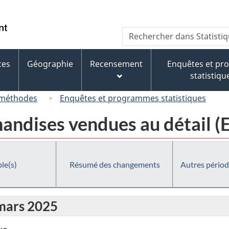
Passer
Passer
Passer
au
à
à
/
Recherche
Rechercher
contenu
« À
la
Government
dans
principal
propos
version
of
Statistique
de
HTML
ces
Géographie
Recensement
Enquêtes et p
Canada
Canada
ce
simplifiée
statistiqu
site »
 méthodes
Enquêtes et programmes statistiques
handises vendues au détail 
le(s)
Résumé des changements
Autres périod
 mars 2025