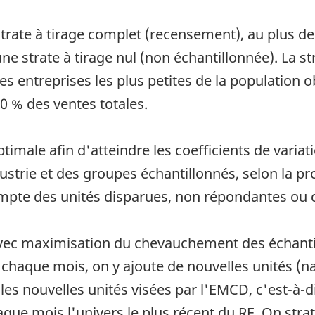
trate à tirage complet (recensement), au plus deu
e strate à tirage nul (non échantillonnée). La str
s entreprises les plus petites de la population 
10 % des ventes totales.
ptimale afin d'atteindre les coefficients de variat
dustrie et des groupes échantillonnés, selon la pro
ompte des unités disparues, non répondantes ou 
vec maximisation du chevauchement des échantil
t, chaque mois, on y ajoute de nouvelles unités (n
les nouvelles unités visées par l'EMCD, c'est-à-d
ue mois l'univers le plus récent du RE. On strati