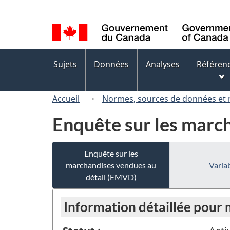
Sélection
de
la
langue
Menus
Sujets
Données
Analyses
Référen
des
sujets
Accueil
Normes, sources de données et
Enquête sur les marc
Enquête sur les
marchandises vendues au
Variab
détail (EMVD)
Information détaillée pour