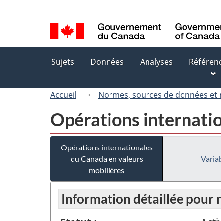
Sélection
de
la
langue
Menus
Sujets
Données
Analyses
Référen
des
sujets
Accueil
Normes, sources de données et
Opérations internati
Opérations internationales
du Canada en valeurs
Variab
mobilières
Information détaillée pour