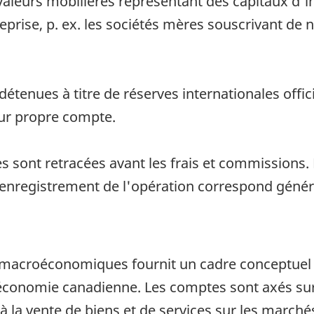
 valeurs mobilières représentant des capitaux d'
prise, p. ex. les sociétés mères souscrivant de no
 détenues à titre de réserves internationales offi
ur propre compte.
s sont retracées avant les frais et commissions. 
'enregistrement de l'opération correspond géné
acroéconomiques fournit un cadre conceptuel in
économie canadienne. Les comptes sont axés sur l
 à la vente de biens et de services sur les marché