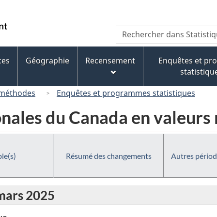
Passer
Passer
Passer
au
à
à
/
Recherche
Rechercher
contenu
« À
la
Government
dans
principal
propos
version
of
Statistique
de
HTML
ces
Géographie
Recensement
Enquêtes et p
Canada
Canada
ce
simplifiée
statistiqu
site »
 méthodes
Enquêtes et programmes statistiques
onales du Canada en valeurs 
le(s)
Résumé des changements
Autres périod
 mars 2025