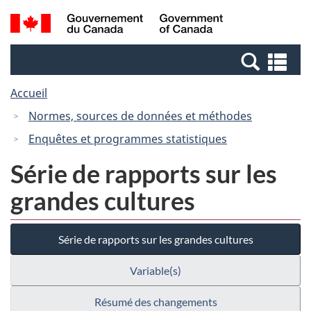
Passer
Passer
Recherche
/
au
à
et
Government
contenu
la
menus
of
Re
principal
version
Canada
et
HTML
Accueil
me
simplifiée
Normes, sources de données et méthodes
Enquêtes et programmes statistiques
Série de rapports sur les
grandes cultures
Série de rapports sur les grandes cultures
Variable(s)
Résumé des changements